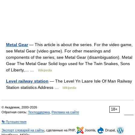
Metal Gear
— This article is about the series. For the video game,
see Metal Gear (video game). For other meanings and
components of the series, see Metal Gear (disambiguation). Metal
Gear The Metal Gear Solid logo used for The Twin Snakes, Sons
of Liberty,… …
Wikipedia
Level railway station
— The Level Yn Laare Isle Of Man Railway
Station statistics Address …
Wikipedia
© Академик, 2000-2026
18+
Обратная связь:
Техподдержка
,
Реклама на сайте
👣 Путешествия
Экспорт словарей на сайты
, сделанные на PHP,
Joomla,
Drupal,